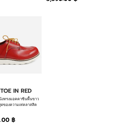
การสรรสร้างของเรา พื้นนิ่ม น้ำ
หนักเบา ใส่สบายสไตล์กัปตันเลเธอร์
TOE IN RED
นังทรงมอคคาซินพื้นขาว
ี่สุดของความเท่คลาสสิค
โชว์ศิลปะการเย็บร้อย
รงด้านหลังรองเท้า ผ่าน
.00 ฿
างของเรา พื้นนิ่ม น้ำ
ใส่สบายสไตล์กัปตันเลเธอร์