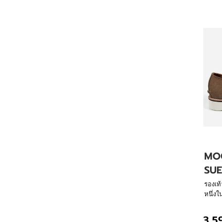
MOC
SU
รองเท
หนึ่งใ
ตลอดก
ด้วยมื
3,5