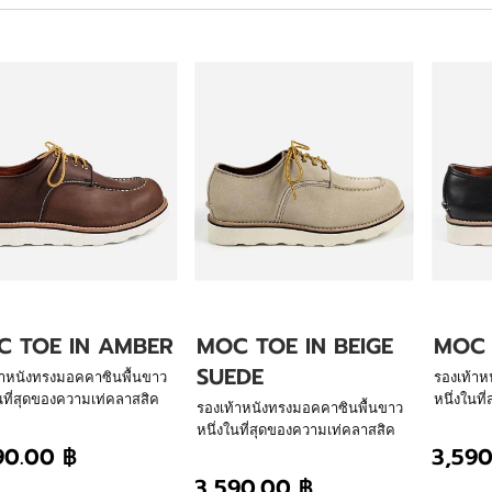
 TOE IN AMBER
MOC TOE IN BEIGE
MOC 
SUEDE
้าหนังทรงมอคคาซินพื้นขาว
รองเท้าห
นที่สุดของความเท่คลาสสิค
หนึ่งในท
รองเท้าหนังทรงมอคคาซินพื้นขาว
าล โชว์ศิลปะการเย็บร้อย
ตลอดกาล 
หนึ่งในที่สุดของความเท่คลาสสิค
อตรงด้านหลังรองเท้า ผ่าน
ด้วยมือต
90.00 ฿
3,590
ตลอดกาล โชว์ศิลปะการเย็บร้อย
สร้างของเรา พื้นนิ่ม น้ำ
การสรรสร้
ด้วยมือตรงด้านหลังรองเท้า ผ่าน
3,590.00 ฿
า ใส่สบายสไตล์กัปตันเลเธอร์
หนักเบา 