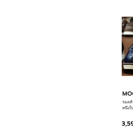
MOC
รองเท
หนึ่งใ
ตลอดก
ด้วยมื
3,5
การสรร
หนักเบ