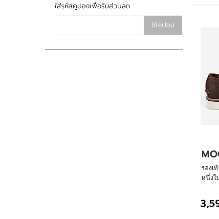
ใส่รหัสคูปองเพื่อรับส่วนลด
ใช้คูปอง
MOC
รองเท
หนึ่งใ
ตลอดก
ด้วยมื
3,5
การสรร
หนักเบ