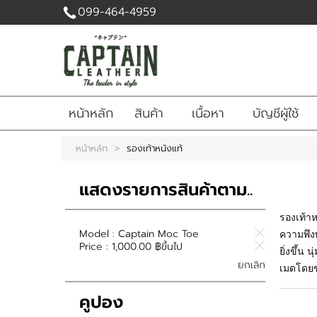
099-464-4959
เข้าสู่
ระบบ
|
สมัคร
หน้าหลัก
สินค้า
เนื้อหา
บัญชีผู้ใช้
สมาชิก
สินค้าที่สนใจ
หน้าหลัก
>
รองเท้าหนังแท้
( 0 )
แสดงรายการสินค้าตาม..
หน้าหลัก
สินค้า
เนื้อหา
รองเท้าห
บัญชีผู้ใช้
ติดต่อเรา
ข่าวสาร
Model :
Captain Moc Toe
ความพึง
Price :
1,000.00 ฿ขึ้นไป
ยิ่งขึ้น
แจ้งชำระเงิน
ยกเลิก
เมดโดยช่
คูปอง