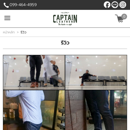
099-464-4959
0
เข้าสู่ระบบ
สมัครสมาชิก
หน้าหลัก
>
รีวิว
รีวิว
สินค้าที่สนใจ
( 0 )
หน้าหลัก
สินค้า
เนื้อหา
บัญชีผู้ใช้
ติดต่อเรา