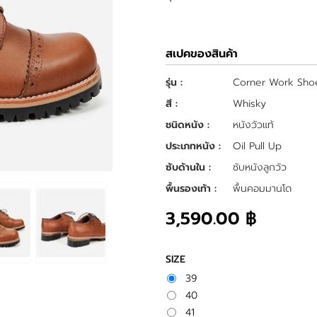
สเปคของสินค้า
รุ่น :
Corner Work Sho
สี :
Whisky
ชนิดหนัง :
หนังวัวแท้
ประเภทหนัง :
Oil Pull Up
ซับด้านใน :
ซับหนังลูกวัว
พื้นรองเท้า :
พื้นคอมมานโด
3,590.00 ฿
SIZE
39
40
41